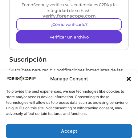
ForenScope y verifica sus credenciales C2PA y la
integridad de su hash.
verify.forenscope.com
¿Cómo verificarlo?
Verificar un archivo
Suscripción
Suscríbete para recibir notificaciones inmediatas de las
últimas novedades
Manage Consent
To provide the best experiences, we use technologies like cookies to
store and/or access device information. Consenting to these
Al suscribirte, aceptas nuestra
Política de privacidad
.
technologies will allow us to process data such as browsing behavior or
unique IDs on this site. Not consenting or withdrawing consent, may
adversely affect certain features and functions.
Accept