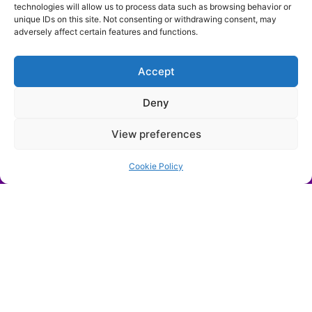
technologies will allow us to process data such as browsing behavior or
unique IDs on this site. Not consenting or withdrawing consent, may
adversely affect certain features and functions.
Accept
Deny
View preferences
Cookie Policy
SAFE Systems
Especializados en el examen y la documentación de
lesiones forenses, garantizando un análisis detallado y
preciso. Estos sistemas ofrecen imagen de alta
resolución y están equipados para abordar una
amplia variedad de casos forenses con precisión.