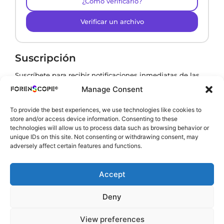
¿Cómo verificarlo?
Verificar un archivo
Suscripción
Suscríbete para recibir notificaciones inmediatas de las
últimas novedades
Manage Consent
To provide the best experiences, we use technologies like cookies to
store and/or access device information. Consenting to these
Al suscribirte, aceptas nuestra
Política de privacidad
.
technologies will allow us to process data such as browsing behavior or
unique IDs on this site. Not consenting or withdrawing consent, may
adversely affect certain features and functions.
Accept
Deny
View preferences
Copyright © 2002-2026 ForenScope. Todos los derechos reservados.