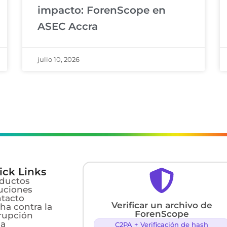
impacto: ForenScope en
ASEC Accra
julio 10, 2026
ick Links
ductos
uciones
tacto
Verificar un archivo de
ha contra la
ForenScope
rupción
ca
C2PA + Verificación de hash