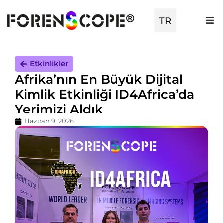
EN
TR
ES
Etkinlikler
Afrika’nın En Büyük Dijital
Kimlik Etkinliği ID4Africa’da
Yerimizi Aldık
Haziran 9, 2026