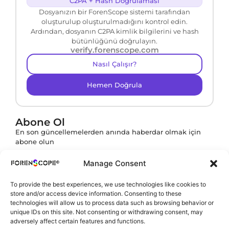
C2PA + Hash Doğrulaması
Dosyanızın bir ForenScope sistemi tarafından
oluşturulup oluşturulmadığını kontrol edin.
Ardından, dosyanın C2PA kimlik bilgilerini ve hash
bütünlüğünü doğrulayın.
verify.forenscope.com
Nasıl Çalışır?
Hemen Doğrula
Abone Ol
En son güncellemelerden anında haberdar olmak için
abone olun
Manage Consent
To provide the best experiences, we use technologies like cookies to
Abone ol butonuna tıklayarak
KVKK Politikamızı
store and/or access device information. Consenting to these
onaylamış olursunuz.
technologies will allow us to process data such as browsing behavior or
unique IDs on this site. Not consenting or withdrawing consent, may
adversely affect certain features and functions.