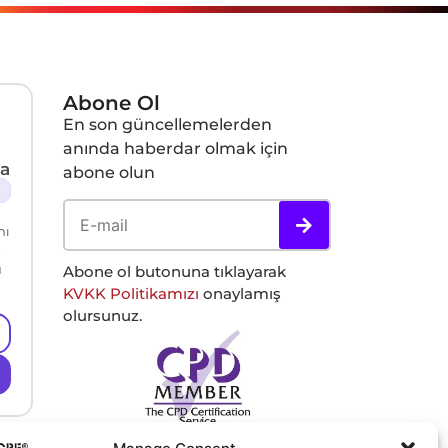
Abone Ol
En son güncellemelerden
anında haberdar olmak için
a
abone olun
nı
ü
Abone ol butonuna tıklayarak
KVKK Politikamızı
onaylamış
olursunuz.