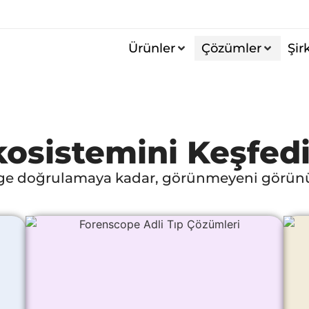
Ürünler
Çözümler
Şir
osistemini Keşfed
ge doğrulamaya kadar, görünmeyeni görünür 