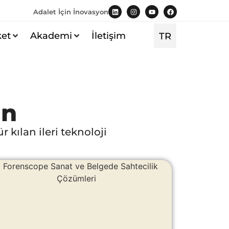
Adalet İçin İnovasyon
EN
ket
Akademi
İletişim
TR
ES
in
kılan ileri teknoloji