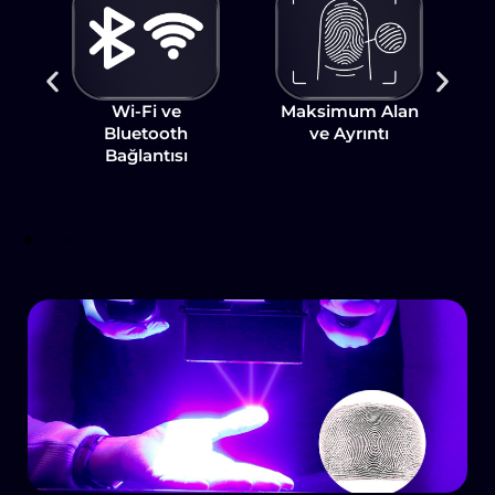
Wi-Fi ve
Maksimum Alan
U
e
Bluetooth
ve Ayrıntı
Bağlantısı