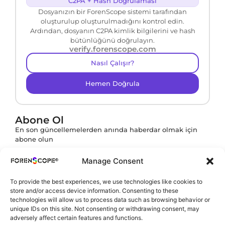
C2PA + Hash Doğrulaması
Dosyanızın bir ForenScope sistemi tarafından
oluşturulup oluşturulmadığını kontrol edin.
Ardından, dosyanın C2PA kimlik bilgilerini ve hash
bütünlüğünü doğrulayın.
verify.forenscope.com
Nasıl Çalışır?
Hemen Doğrula
Abone Ol
En son güncellemelerden anında haberdar olmak için
abone olun
Manage Consent
To provide the best experiences, we use technologies like cookies to
Abone ol butonuna tıklayarak
KVKK Politikamızı
store and/or access device information. Consenting to these
onaylamış olursunuz.
technologies will allow us to process data such as browsing behavior or
unique IDs on this site. Not consenting or withdrawing consent, may
adversely affect certain features and functions.