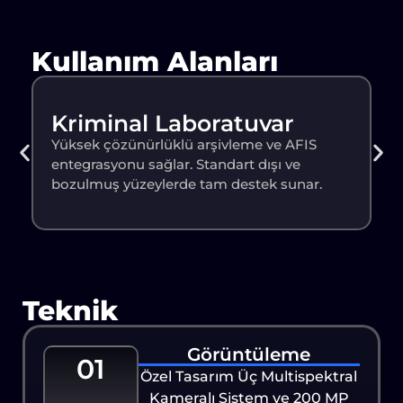
Kullanım Alanları
Saha Operasyonları
Sahadaki mobil birimlerle gerçek zamanlı
kimlik doğrulama imkânı sunar. Çevrimdışı
ortamda dahi tam performansla çalışır.
Teknik
Görüntüleme
01
Özel Tasarım Üç Multispektral
Kameralı Sistem ve 200 MP