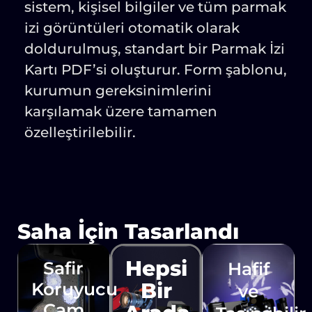
sistem, kişisel bilgiler ve tüm parmak
izi görüntüleri otomatik olarak
doldurulmuş, standart bir Parmak İzi
Kartı PDF’si oluşturur. Form şablonu,
kurumun gereksinimlerini
karşılamak üzere tamamen
özelleştirilebilir.
Saha İçin Tasarlandı
Hepsi
Safir
Hafif
Bir
Koruyucu
ve
Cam