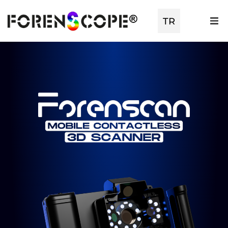
TR
EN