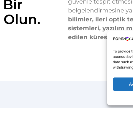
 Bir
güvenle tespit etmes
belgelendirmesine ya
 Olun.
bilimler, ileri optik
sistemleri, yazılım 
edilen küresel dene
To provide t
access devic
data such as
withdrawing
A
HIZMET VERDIĞIMIZ ALANLAR
an Kariyer ve Gelişim 