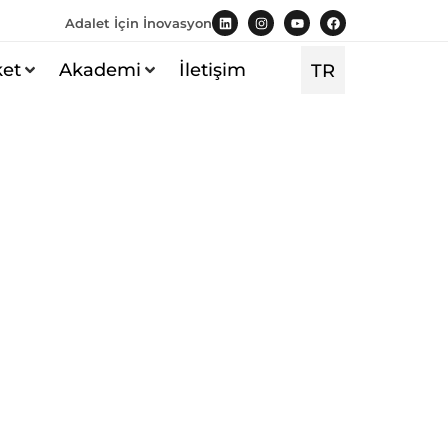
Adalet İçin İnovasyon
ket
Akademi
İletişim
TR
EN