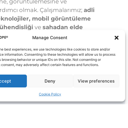
ine, görüntülemesine ve
rdımcı olmak. Çalışmalarımız;
adli
 teknolojiler, mobil görüntüleme
mühendisliği
ve
sahadan elde
yimi
bir araya getirir.
Manage Consent
he best experiences, we use technologies like cookies to store and/or
e information. Consenting to these technologies will allow us to process
 browsing behavior or unique IDs on this site. Not consenting or
 consent, may adversely affect certain features and functions.
ccept
Deny
View preferences
Cookie Policy
Alanları