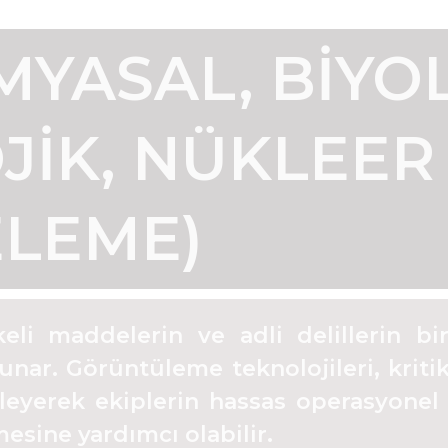
MYASAL, BIYOL
JIK, NÜKLEER
ELEME)
keli maddelerin ve adli delillerin bi
unar. Görüntüleme teknolojileri, kritik 
kleyerek ekiplerin hassas operasyone
mesine yardımcı olabilir.