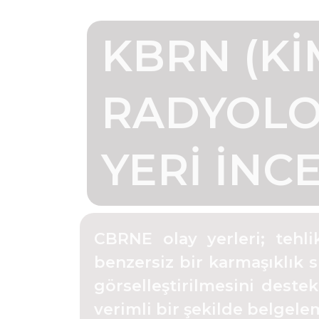
KBRN (KI
RADYOLO
YERI İNC
CBRNE olay yerleri; tehli
benzersiz bir karmaşıklık s
görselleştirilmesini deste
verimli bir şekilde belgele