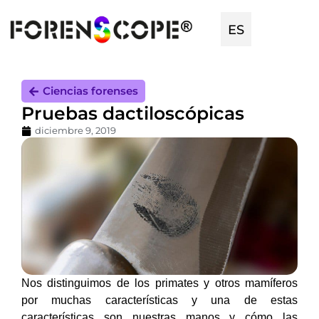
EN
ES
TR
Ciencias forenses
Pruebas dactiloscópicas
diciembre 9, 2019
Nos distinguimos de los primates y otros mamíferos
por muchas características y una de estas
características son nuestras manos y cómo las