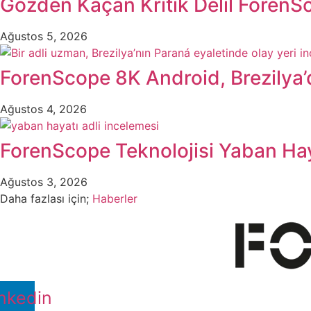
Gözden Kaçan Kritik Delil ForenSc
Ağustos 5, 2026
ForenScope 8K Android, Brezilya’d
Ağustos 4, 2026
ForenScope Teknolojisi Yaban Hay
Ağustos 3, 2026
Daha fazlası için;
Haberler
nkedin