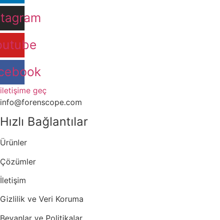
stagram
outube
cebook
iletişime geç
info@forenscope.com
Hızlı Bağlantılar
Ürünler
Çözümler
İletişim
Gizlilik ve Veri Koruma
Beyanlar ve Politikalar