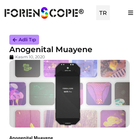
TR
EN
Adli Tıp
Anogenital Muayene
Kasım 10, 2020
Anogenital Muayene