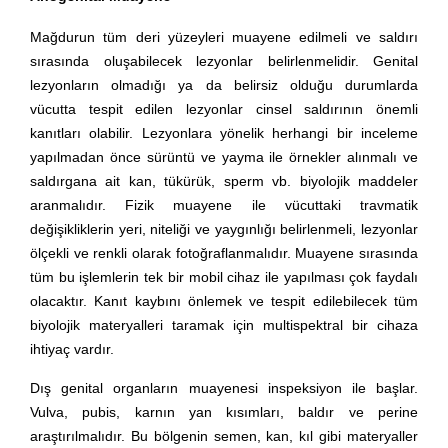
Mağdurun tüm deri yüzeyleri muayene edilmeli ve saldırı
sırasında oluşabilecek lezyonlar belirlenmelidir. Genital
lezyonların olmadığı ya da belirsiz olduğu durumlarda
vücutta tespit edilen lezyonlar cinsel saldırının önemli
kanıtları olabilir. Lezyonlara yönelik herhangi bir inceleme
yapılmadan önce sürüntü ve yayma ile örnekler alınmalı ve
saldırgana ait kan, tükürük, sperm vb. biyolojik maddeler
aranmalıdır. Fizik muayene ile vücuttaki travmatik
değişikliklerin yeri, niteliği ve yaygınlığı belirlenmeli, lezyonlar
ölçekli ve renkli olarak fotoğraflanmalıdır. Muayene sırasında
tüm bu işlemlerin tek bir mobil cihaz ile yapılması çok faydalı
olacaktır. Kanıt kaybını önlemek ve tespit edilebilecek tüm
biyolojik materyalleri taramak için multispektral bir cihaza
ihtiyaç vardır.
Dış genital organların muayenesi inspeksiyon ile başlar.
Vulva, pubis, karnın yan kısımları, baldır ve perine
araştırılmalıdır. Bu bölgenin semen, kan, kıl gibi materyaller