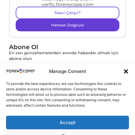
verify.forenscope.com
Nasıl Çalışır?
Hemen Doğrula
Abone Ol
En son güncellemelerden anında haberdar olmak için
abone olun
Manage Consent
To provide the best experiences, we use technologies like cookies to
Abone ol butonuna tıklayarak
KVKK Politikamızı
store and/or access device information. Consenting to these
onaylamış olursunuz.
technologies will allow us to process data such as browsing behavior or
unique IDs on this site. Not consenting or withdrawing consent, may
adversely affect certain features and functions.
Accept