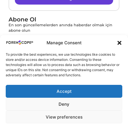
Abone Ol
En son güncellemelerden anında haberdar olmak için
abone olun
Manage Consent
To provide the best experiences, we use technologies like cookies to
Abone ol butonuna tıklayarak
KVKK Politikamızı
store and/or access device information. Consenting to these
onaylamış olursunuz.
technologies will allow us to process data such as browsing behavior or
unique IDs on this site. Not consenting or withdrawing consent, may
adversely affect certain features and functions.
Accept
Deny
View preferences
Telif hakkı © 2002-2026 ForenScope. Tüm hakları saklıdır.