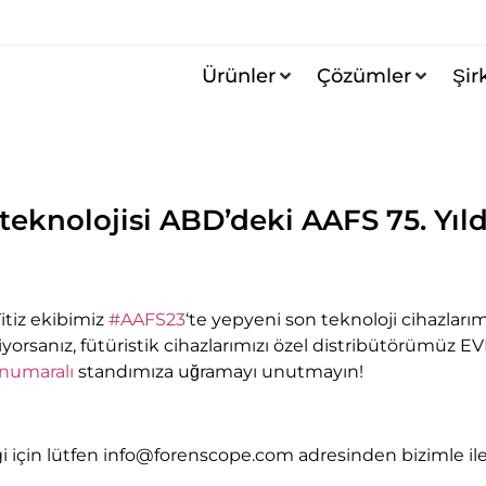
Ürünler
Çözümler
Şir
teknolojisi ABD’deki AAFS 75. Y
itiz ekibimiz
#AAFS23
‘te yepyeni son teknoloji cihazlarım
orsanız, fütüristik cihazlarımızı özel distribütörümüz EVI
 numaralı
standımıza uğramayı unutmayın!
bilgi için lütfen info@forenscope.com adresinden bizimle