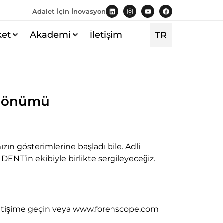
Adalet İçin İnovasyon
ket
Akademi
İletişim
TR
EN
ıldönümü
ızın gösterimlerine başladı bile. Adli
DENT’in ekibiyle birlikte sergileyeceğiz.
 iletişime geçin veya www.forenscope.com