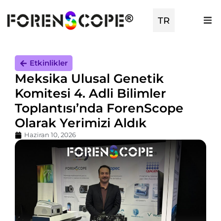
EN
TR
ES
Etkinlikler
Meksika Ulusal Genetik
Komitesi 4. Adli Bilimler
Toplantısı’nda ForenScope
Olarak Yerimizi Aldık
Haziran 10, 2026