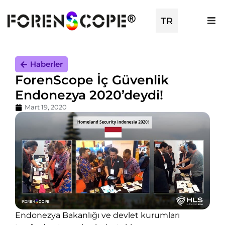
TR
EN
Haberler
ForenScope İç Güvenlik
Endonezya 2020’deydi!
Mart 19, 2020
Endonezya Bakanlığı ve devlet kurumları