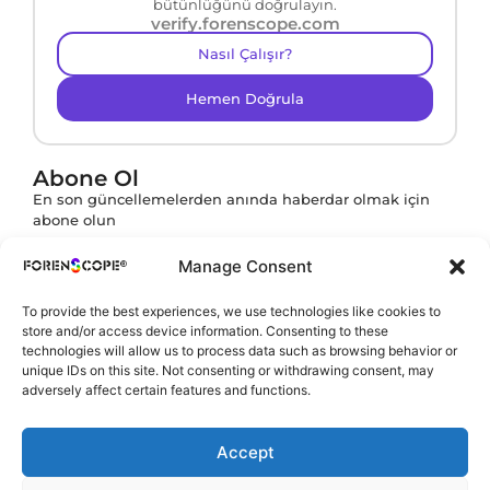
bütünlüğünü doğrulayın.
verify.forenscope.com
Nasıl Çalışır?
Hemen Doğrula
Abone Ol
En son güncellemelerden anında haberdar olmak için
abone olun
Manage Consent
To provide the best experiences, we use technologies like cookies to
Abone ol butonuna tıklayarak
KVKK Politikamızı
store and/or access device information. Consenting to these
onaylamış olursunuz.
technologies will allow us to process data such as browsing behavior or
unique IDs on this site. Not consenting or withdrawing consent, may
adversely affect certain features and functions.
Accept