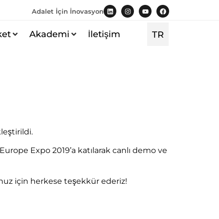
Adalet İçin İnovasyon
ket
Akademi
İletişim
TR
EN
ştirildi.
c Europe Expo 2019’a katılarak canlı demo ve
nuz için herkese teşekkür ederiz!