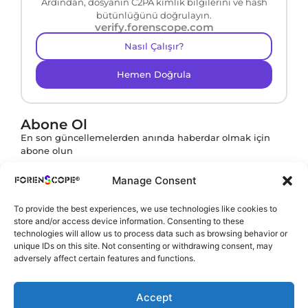
Ardından, dosyanın C2PA kimlik bilgilerini ve hash
bütünlüğünü doğrulayın.
verify.forenscope.com
Nasıl Çalışır?
Hemen Doğrula
Abone Ol
En son güncellemelerden anında haberdar olmak için
abone olun
Manage Consent
To provide the best experiences, we use technologies like cookies to
Abone ol butonuna tıklayarak
KVKK Politikamızı
store and/or access device information. Consenting to these
onaylamış olursunuz.
technologies will allow us to process data such as browsing behavior or
unique IDs on this site. Not consenting or withdrawing consent, may
adversely affect certain features and functions.
Accept