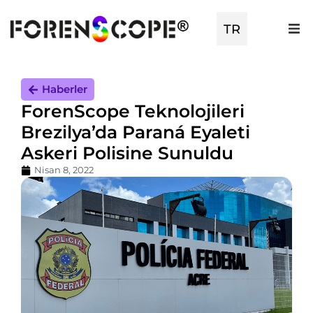
TR
EN
Haberler
ForenScope Teknolojileri
Brezilya’da Paraná Eyaleti
Askeri Polisine Sunuldu
Nisan 8, 2022