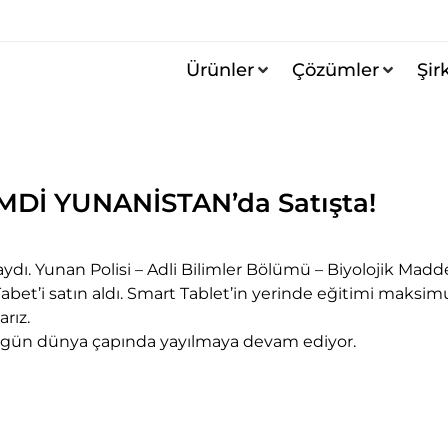
Ürünler
Çözümler
Şir
İMDİ YUNANİSTAN’da Satışta!
dı. Yunan Polisi – Adli Bilimler Bölümü – Biyolojik Madd
Tabet’i satın aldı. Smart Tablet’in yerinde eğitimi maksi
arız.
n gün dünya çapında yayılmaya devam ediyor.