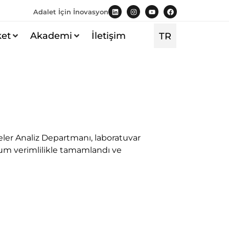
Adalet İçin İnovasyon
ket
Akademi
İletişim
TR
EN
eler Analiz Departmanı, laboratuvar
mum verimlilikle tamamlandı ve