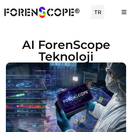
EN
TR
ES
AI ForenScope
Teknoloji