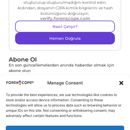
oluşturulup oluşturulmadığını kontrol edin.
Ardından, dosyanın C2PA kimlik bilgilerini ve hash
bütünlüğünü doğrulayın.
verify.forenscope.com
Nasıl Çalışır?
Hemen Doğrula
Abone Ol
En son güncellemelerden anında haberdar olmak için
abone olun
Manage Consent
To provide the best experiences, we use technologies like cookies to
Abone ol butonuna tıklayarak
KVKK Politikamızı
store and/or access device information. Consenting to these
onaylamış olursunuz.
technologies will allow us to process data such as browsing behavior or
unique IDs on this site. Not consenting or withdrawing consent, may
adversely affect certain features and functions.