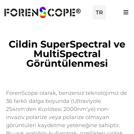
TR
EN
Cildin SuperSpectral ve
MultiSpectral
Görüntülenmesi
ForenScope olarak, benzersiz teknolojimiz de
36 farklı dalga boyunda (Ultraviyole
254nm‘den Kızılötesi 2000nm‘ye) non-
invaziv polarize veya polarize olmayan
görüntüleri kaydetme yeteneğine sahiptir.
Bu ışık aralığını kullanarak, özellikleri çıplak