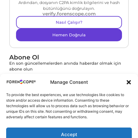
Ardından, dosyanın C2PA kimlik bilgilerini ve hash
bütünlüğünü doğrulayın.
verify.forenscope.com
Nasıl Çalışır?
Hemen Doğrula
Abone Ol
En son güncellemelerden anında haberdar olmak için
abone olun
Manage Consent
To provide the best experiences, we use technologies like cookies to
Abone ol butonuna tıklayarak
KVKK Politikamızı
store and/or access device information. Consenting to these
onaylamış olursunuz.
technologies will allow us to process data such as browsing behavior or
unique IDs on this site. Not consenting or withdrawing consent, may
adversely affect certain features and functions.
Accept