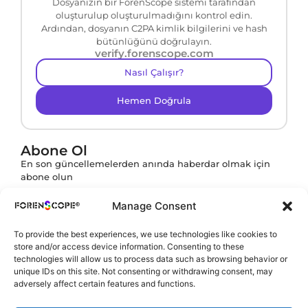
Dosyanızın bir ForenScope sistemi tarafından
oluşturulup oluşturulmadığını kontrol edin.
Ardından, dosyanın C2PA kimlik bilgilerini ve hash
bütünlüğünü doğrulayın.
verify.forenscope.com
Nasıl Çalışır?
Hemen Doğrula
Abone Ol
En son güncellemelerden anında haberdar olmak için
abone olun
Manage Consent
To provide the best experiences, we use technologies like cookies to
Abone ol butonuna tıklayarak
KVKK Politikamızı
store and/or access device information. Consenting to these
onaylamış olursunuz.
technologies will allow us to process data such as browsing behavior or
unique IDs on this site. Not consenting or withdrawing consent, may
adversely affect certain features and functions.