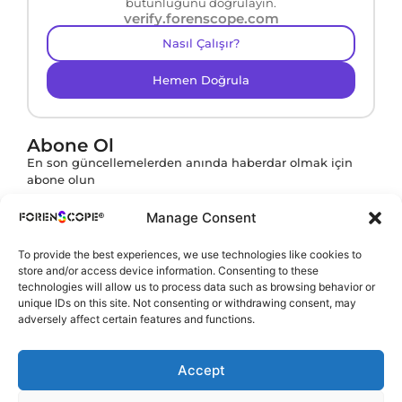
bütünlüğünü doğrulayın.
verify.forenscope.com
Nasıl Çalışır?
Hemen Doğrula
Abone Ol
En son güncellemelerden anında haberdar olmak için
abone olun
Manage Consent
To provide the best experiences, we use technologies like cookies to
Abone ol butonuna tıklayarak
KVKK Politikamızı
store and/or access device information. Consenting to these
onaylamış olursunuz.
technologies will allow us to process data such as browsing behavior or
unique IDs on this site. Not consenting or withdrawing consent, may
adversely affect certain features and functions.
Accept