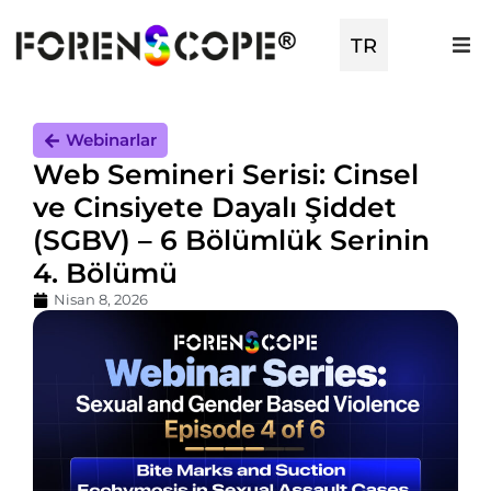
EN
TR
ES
Webinarlar
Web Semineri Serisi: Cinsel
ve Cinsiyete Dayalı Şiddet
(SGBV) – 6 Bölümlük Serinin
4. Bölümü
Nisan 8, 2026