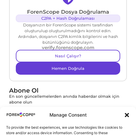
ForenScope Dosya Doğrulama
C2PA + Hash Doğrulaması
Dosyanızın bir ForenScope sistemi tarafından
oluşturulup oluşturulmadığını kontrol edin.
Ardından, dosyanın C2PA kimlik bilgilerini ve hash
bütünlüğünü doğrulayın.
verify.forenscope.com
Nasıl Çalışır?
Hemen Doğrula
Abone Ol
En son güncellemelerden anında haberdar olmak için
abone olun
Manage Consent
To provide the best experiences, we use technologies like cookies to
Abone ol butonuna tıklayarak
KVKK Politikamızı
store and/or access device information. Consenting to these