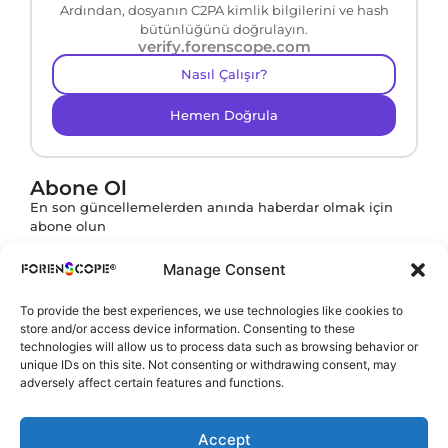
Ardından, dosyanın C2PA kimlik bilgilerini ve hash
bütünlüğünü doğrulayın.
verify.forenscope.com
Nasıl Çalışır?
Hemen Doğrula
Abone Ol
En son güncellemelerden anında haberdar olmak için
abone olun
Manage Consent
To provide the best experiences, we use technologies like cookies to
Abone ol butonuna tıklayarak
KVKK Politikamızı
store and/or access device information. Consenting to these
onaylamış olursunuz.
technologies will allow us to process data such as browsing behavior or
unique IDs on this site. Not consenting or withdrawing consent, may
adversely affect certain features and functions.
Accept