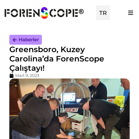
TR
EN
Haberler
Greensboro, Kuzey
Carolina’da ForenScope
Çalıştayı!
Mart 9, 2023