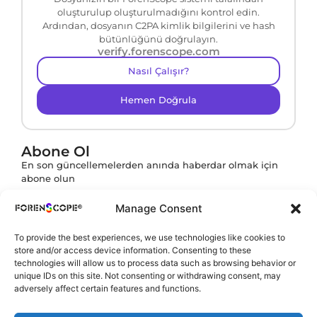
oluşturulup oluşturulmadığını kontrol edin.
Ardından, dosyanın C2PA kimlik bilgilerini ve hash
bütünlüğünü doğrulayın.
verify.forenscope.com
Nasıl Çalışır?
Hemen Doğrula
Abone Ol
En son güncellemelerden anında haberdar olmak için
abone olun
Manage Consent
To provide the best experiences, we use technologies like cookies to
Abone ol butonuna tıklayarak
KVKK Politikamızı
store and/or access device information. Consenting to these
onaylamış olursunuz.
technologies will allow us to process data such as browsing behavior or
unique IDs on this site. Not consenting or withdrawing consent, may
adversely affect certain features and functions.